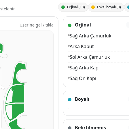
Orjinal (13)
Lokal boyalı (0)
stelenir.
Orjinal
Üzerine gel / tıkla
Sağ Arka Çamurluk
Arka Kaput
Sol Arka Çamurluk
Sağ Arka Kapı
Sağ Ön Kapı
Tavan
Boyalı
Sol Arka Kapı
-
Sol Ön Kapı
Sağ Ön Çamurluk
Belirtilmemiş