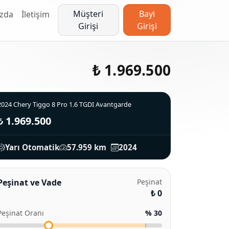
Müşteri
Bayi
zda
İletişim
Girişi
Girişi
₺ 1.969.500
2024 Chery Tiggo 8 Pro 1.6 TGDI Avantgarde
₺ 1.969.500
Yarı Otomatik
57.959 km
2024
Peşinat ve Vade
Peşinat
₺ 0
Peşinat Oranı
% 30