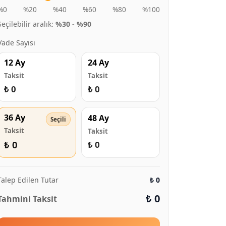
%0
%20
%40
%60
%80
%100
Seçilebilir aralık:
%30 - %90
Vade Sayısı
12 Ay
24 Ay
Taksit
Taksit
₺ 0
₺ 0
36 Ay
48 Ay
Taksit
Taksit
₺ 0
₺ 0
Talep Edilen Tutar
₺ 0
₺ 0
Tahmini Taksit