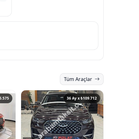
Tüm Araçlar
5.575
36 Ay x ₺109.712