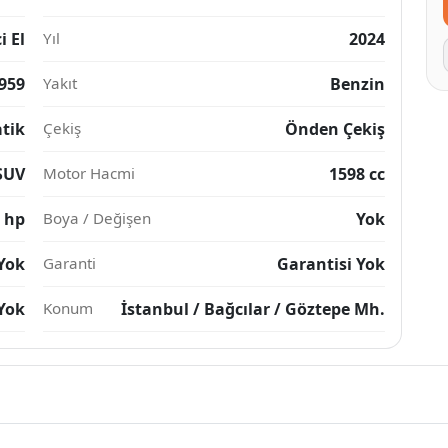
i El
Yıl
2024
959
Yakıt
Benzin
tik
Çekiş
Önden Çekiş
SUV
Motor Hacmi
1598 cc
 hp
Boya / Değişen
Yok
Yok
Garanti
Garantisi Yok
Yok
Konum
İstanbul / Bağcılar / Göztepe Mh.