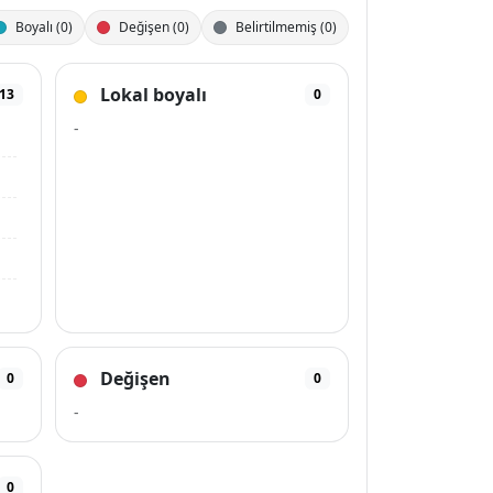
Boyalı (0)
Değişen (0)
Belirtilmemiş (0)
Lokal boyalı
13
0
-
Değişen
0
0
-
0