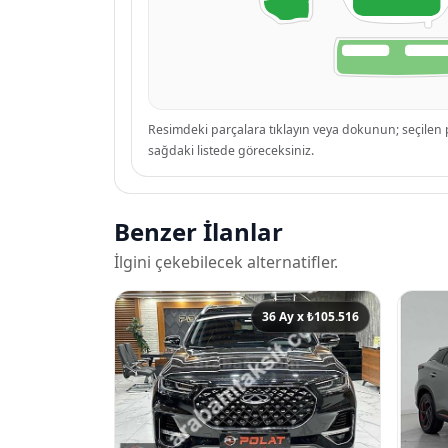
Resimdeki parçalara tıklayın veya dokunun; seçile
sağdaki listede göreceksiniz.
Benzer İlanlar
İlgini çekebilecek alternatifler.
36 Ay x ₺105.516