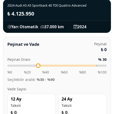
2024 Audi A5 A5 Sportback 40 TDI Quattro Advanced
₺ 4.125.950
Yarı Otomatik
37.000 km
2024
Peşinat ve Vade
Peşinat
₺ 0
Peşinat Oranı
% 30
%0
%20
%40
%60
%80
%100
Seçilebilir aralık:
%30 - %90
Vade Sayısı
12 Ay
24 Ay
Taksit
Taksit
₺ 0
₺ 0