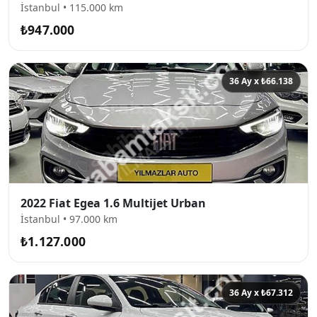
İstanbul • 115.000 km
₺947.000
36 Ay x ₺66.138
2022 Fiat Egea 1.6 Multijet Urban
İstanbul • 97.000 km
₺1.127.000
36 Ay x ₺67.312