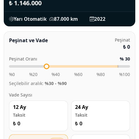
₺ 1.146.000
Yarı Otomatik
87.000 km
2022
Peşinat ve Vade
Peşinat
₺ 0
Peşinat Oranı
% 30
%0
%20
%40
%60
%80
%100
Seçilebilir aralık:
%30 - %90
Vade Sayısı
12 Ay
24 Ay
Taksit
Taksit
₺ 0
₺ 0