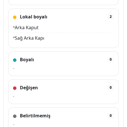
Sol Ön Kapı
Lokal boyalı
Sağ Ön Çamurluk
2
Arka Kaput
Motor Kaputu
Sağ Arka Kapı
Sol Ön Çamurluk
Ön Tampon
Arka Tampon
Boyalı
0
-
Değişen
0
-
Belirtilmemiş
0
-