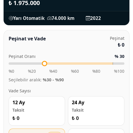
₺ 1.975.000
Yarı Otomatik
74.000 km
2022
Peşinat ve Vade
Peşinat
₺ 0
Peşinat Oranı
% 30
%0
%20
%40
%60
%80
%100
Seçilebilir aralık:
%30 - %90
Vade Sayısı
12 Ay
24 Ay
Taksit
Taksit
₺ 0
₺ 0