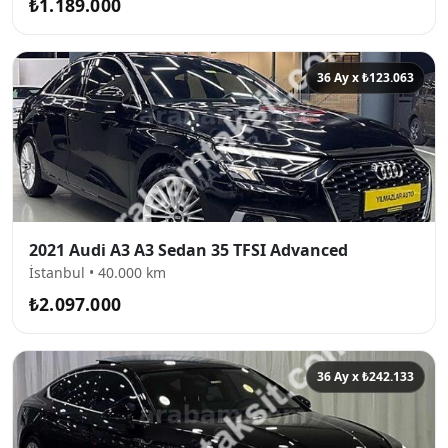
₺1.189.000
36 Ay x ₺123.063
2021 Audi A3 A3 Sedan 35 TFSI Advanced
İstanbul • 40.000 km
₺2.097.000
36 Ay x ₺242.133